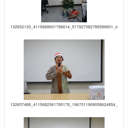
132652133_4115668001796614_517927082789599601_o
132637488_4115682361795178_1967011909058624854_o