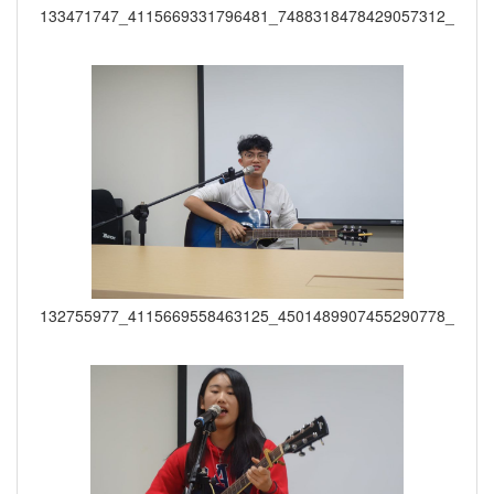
133471747_4115669331796481_7488318478429057312_o
132755977_4115669558463125_4501489907455290778_o