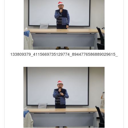
133809379_4115669735129774_8944776586889029615_o