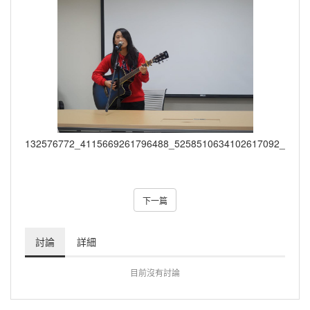
132576772_4115669261796488_5258510634102617092_o
下一篇
討論
詳細
目前沒有討論