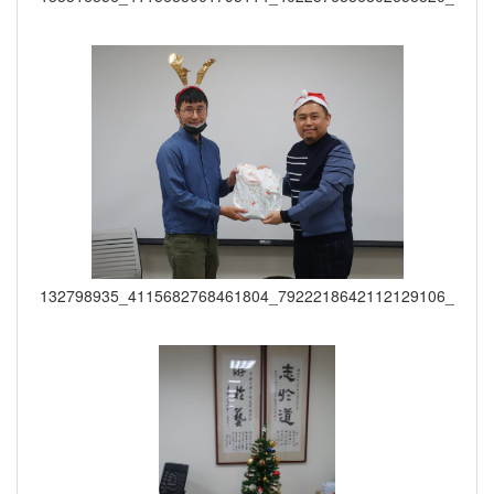
132798935_4115682768461804_7922218642112129106_o