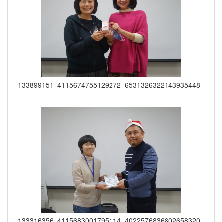
133899151_4115674755129272_6531326322143935448_o
133316356_4115683001795114_4022576836802658320_o