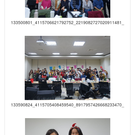
133500801_4115706621792752_2219082727020911481_o
133590824_4115705408459540_8917957426668233470_o