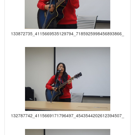
133872735_4115669535129794_7185925998456893866_o
132787742_4115669171796497_4543544202612394507_o